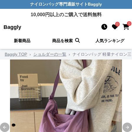
ナイロンバッグ
専門通販サイト
Baggly
10,000
円以上のご購入で送料無料
0
0
Baggly
新着商品
商品を検索
人気ランキング
Baggly TOP
›
ショルダーの一覧
›
ナイロンバッグ 軽量ナイロン
Previous slide
Ne