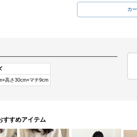
カー
ズ
m×高さ30cm×マチ9cm
おすすめアイテム