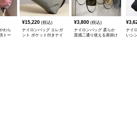
¥
15,220
¥
3,800
¥
3,6
(税込)
(税込)
やわら
ナイロンバッグ エレガ
ナイロンバッグ 柔らか
ナイ
供トー
ント ポケット付きナイ
質感二通り使える肩掛け
いシ
ロントート
バッグ
ート