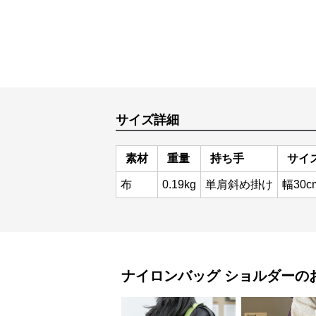
サイズ詳細
素材
重量
持ち手
サイ
布
0.19kg
単肩斜め掛け
幅30c
ナイロンバッグ
ショルダー
の