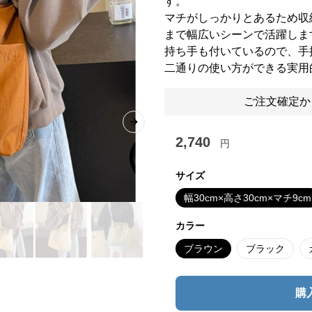
す。
マチがしっかりとあるため収
まで幅広いシーンで活躍しま
持ち手も付いているので、手
二通りの使い方ができる実用
ご注文確定か
Next slide
2,740
円
サイズ
幅30cm×高さ30cm×マチ9cm
カラー
ブラウン
ブラック
購