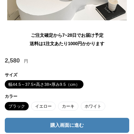
ご注文確定から7~28日でお届け予定
送料は1注文あたり
1000
円かかります
2,580
円
サイズ
幅44.5～37.5×高さ38×厚み9.5（cm）
カラー
ブラック
イエロー
カーキ
ホワイト
購入画面に進む