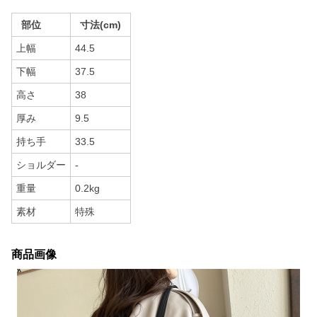
部位
寸法(cm)
上幅
44.5
下幅
37.5
高さ
38
厚み
9.5
持ち手
33.5
ショルダー
-
重量
0.2kg
素材
特殊
商品画像