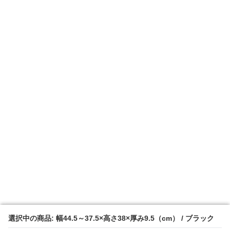
選択中の商品: 幅44.5～37.5×高さ38×厚み9.5（cm） / ブラック
選択中の商品: 幅44.5～37.5×高さ38×厚み9.5（cm） / ブラック