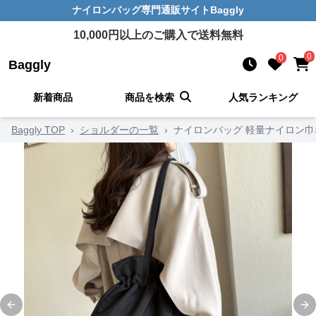
ナイロンバッグ
専門通販サイト
Baggly
10,000
円以上のご購入で送料無料
0
0
Baggly
新着商品
商品を検索
人気ランキング
Baggly TOP
›
ショルダーの一覧
›
ナイロンバッグ 軽量ナイロン
Previous slide
Ne