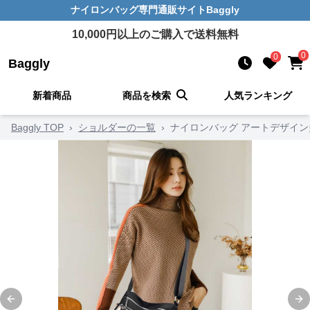
ナイロンバッグ
専門通販サイト
Baggly
10,000
円以上のご購入で送料無料
0
0
Baggly
新着商品
商品を検索
人気ランキング
Baggly TOP
›
ショルダーの一覧
›
ナイロンバッグ アートデザイ
Previous slide
Ne