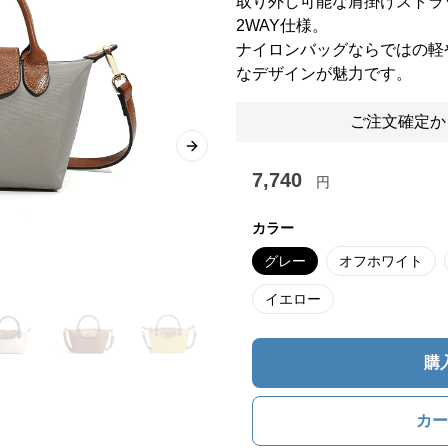
取り外し可能な肩掛けストラ
2WAY仕様。
ナイロンバッグならではの軽
なデザインが魅力です。
ご注文確定か
Next slide
7,740
円
カラー
グレー
オフホワイト
イエロー
購
カー