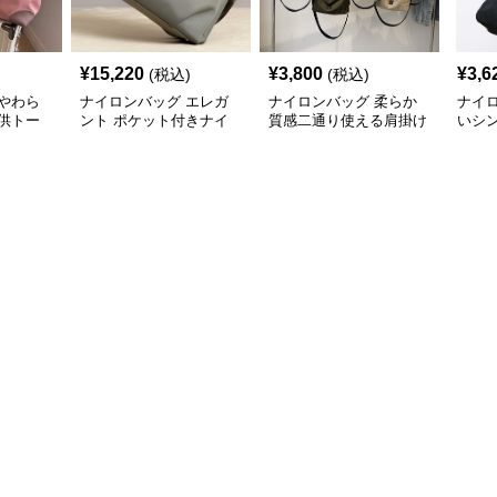
¥
15,220
¥
3,800
¥
3,6
(税込)
(税込)
やわら
ナイロンバッグ エレガ
ナイロンバッグ 柔らか
ナイ
供トー
ント ポケット付きナイ
質感二通り使える肩掛け
いシ
ロントート
バッグ
ート