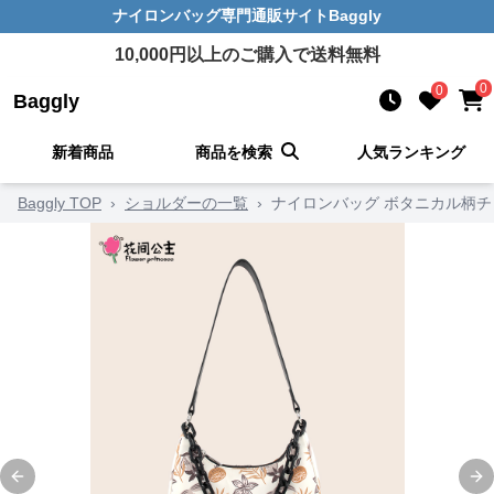
ナイロンバッグ
専門通販サイト
Baggly
10,000
円以上のご購入で送料無料
0
0
Baggly
新着商品
商品を検索
人気ランキング
Baggly TOP
›
ショルダーの一覧
›
ナイロンバッグ ボタニカル柄
Previous slide
Ne