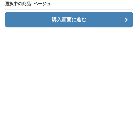
選択中の商品: ベージュ
選択中の商品: ベージュ
購入画面に進む
購入画面に進む
Baggly
について
会社概要
利用規約