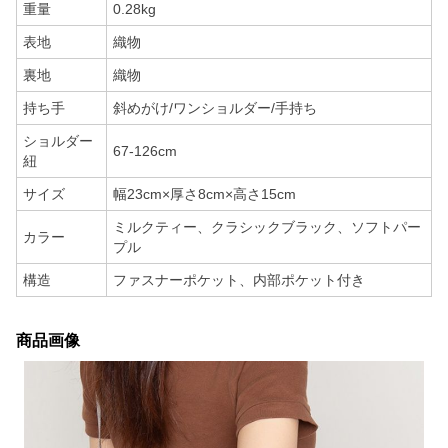
重量
0.28kg
表地
織物
裏地
織物
持ち手
斜めがけ/ワンショルダー/手持ち
ショルダー
67-126cm
紐
サイズ
幅23cm×厚さ8cm×高さ15cm
ミルクティー、クラシックブラック、ソフトパー
カラー
プル
構造
ファスナーポケット、内部ポケット付き
商品画像