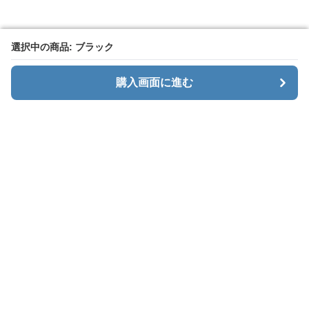
選択中の商品: ブラック
選択中の商品: ブラック
購入画面に進む
購入画面に進む
Baggly
について
会社概要