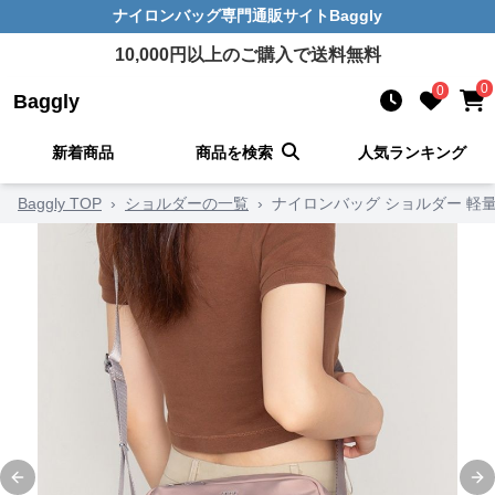
ナイロンバッグ
専門通販サイト
Baggly
10,000
円以上のご購入で送料無料
0
0
Baggly
新着商品
商品を検索
人気ランキング
Baggly TOP
›
ショルダーの一覧
›
ナイロンバッグ ショルダー 軽
Previous slide
Ne