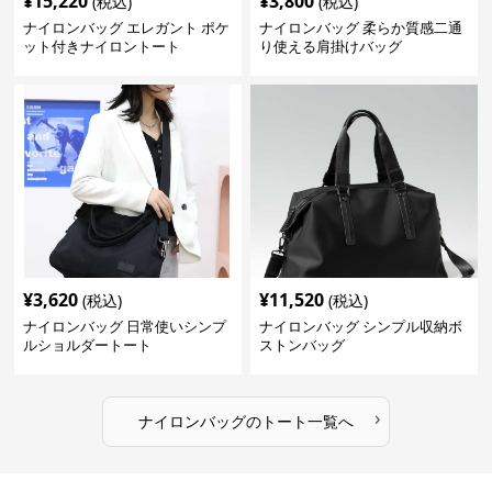
¥
15,220
¥
3,800
(税込)
(税込)
ナイロンバッグ エレガント ポケ
ナイロンバッグ 柔らか質感二通
ット付きナイロントート
り使える肩掛けバッグ
¥
3,620
¥
11,520
(税込)
(税込)
ナイロンバッグ 日常使いシンプ
ナイロンバッグ シンプル収納ボ
ルショルダートート
ストンバッグ
›
ナイロンバッグ
の
トート
一覧へ