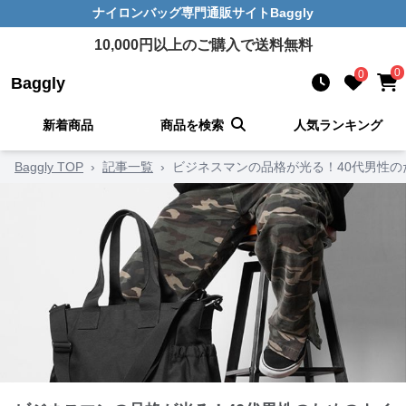
ナイロンバッグ
専門通販サイト
Baggly
10,000
円以上のご購入で送料無料
0
0
Baggly
新着商品
商品を検索
人気ランキング
Baggly TOP
›
記事一覧
›
ビジネスマンの品格が光る！40代男性の