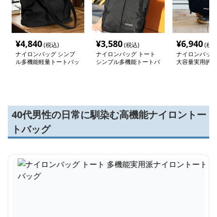
¥
4,840
¥
3,580
¥
6,940
(税込)
(税込)
(税込
ナイロンバッグ シンプ
ナイロンバッグ トート
ナイロンバッグ
ル多機能軽量トートバッ
シンプル多機能トートバ
大容量実用的ト
グ
ッグ
グ
40代男性の日常に馴染む高機能ナイロントー
トバッグ