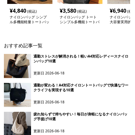
¥
4,840
¥
3,580
¥
6,940
(税込)
(税込)
(税込
ナイロンバッグ シンプ
ナイロンバッグ トート
ナイロンバッグ
ル多機能軽量トートバッ
シンプル多機能トートバ
大容量実用的ト
グ
ッグ
グ
おすすめ記事一覧
通勤ストレスが解消される！軽いA4対応レディースナイロ
ンバッグ10選
更新日
2026-06-18
通勤が変わる！A4対応ナイロントートバッグで快適なワー
クライフを実現する10選
更新日
2026-06-18
疲れ知らずで持ちやすい！毎日が身軽になるナイロンバッ
グ手提げ10選
更新日
2026-06-18