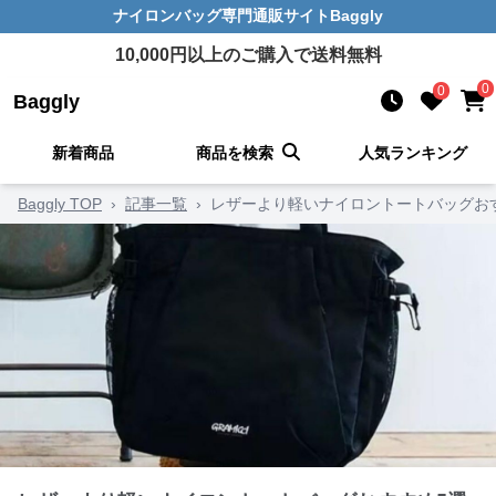
ナイロンバッグ
専門通販サイト
Baggly
10,000
円以上のご購入で送料無料
0
0
Baggly
新着商品
商品を検索
人気ランキング
Baggly TOP
›
記事一覧
›
レザーより軽いナイロントートバッグお