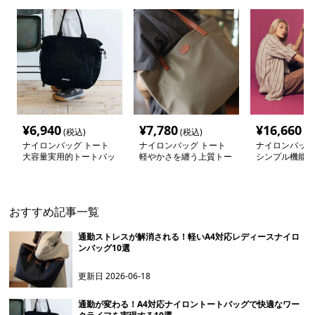
¥
6,940
¥
7,780
¥
16,660
(税込)
(税込)
(税
ナイロンバッグ トート
ナイロンバッグ トート
ナイロンバッグ
大容量実用的トートバッ
軽やかさを纏う上質トー
シンプル機能美
グ
トバッグ
ト
おすすめ記事一覧
通勤ストレスが解消される！軽いA4対応レディースナイロ
ンバッグ10選
更新日
2026-06-18
通勤が変わる！A4対応ナイロントートバッグで快適なワー