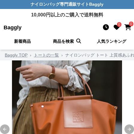
ナイロンバッグ
専門通販サイト
Baggly
10,000
円以上のご購入で送料無料
0
0
Baggly
新着商品
商品を検索
人気ランキング
Baggly TOP
›
トートの一覧
›
ナイロンバッグ トート 上質感あふ
Previous slide
Ne