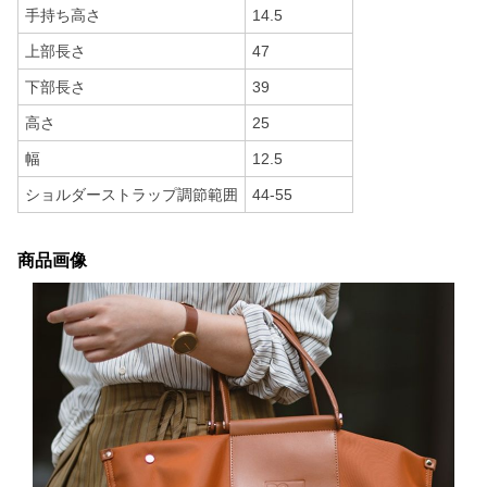
手持ち高さ
14.5
上部長さ
47
下部長さ
39
高さ
25
幅
12.5
ショルダーストラップ調節範囲
44-55
商品画像