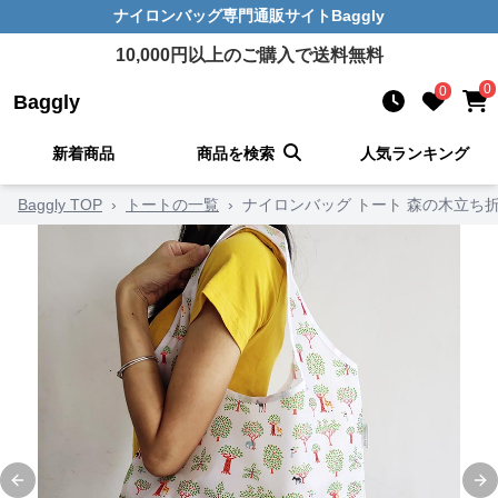
ナイロンバッグ
専門通販サイト
Baggly
10,000
円以上のご購入で送料無料
0
0
Baggly
新着商品
商品を検索
人気ランキング
Baggly TOP
›
トートの一覧
›
ナイロンバッグ トート 森の木立ち
Previous slide
Ne