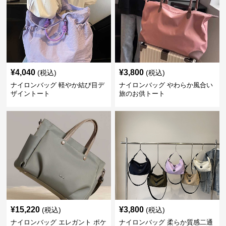
¥
4,040
¥
3,800
(税込)
(税込)
ナイロンバッグ 軽やか結び目デ
ナイロンバッグ やわらか風合い
ザイントート
旅のお供トート
¥
15,220
¥
3,800
(税込)
(税込)
ナイロンバッグ エレガント ポケ
ナイロンバッグ 柔らか質感二通