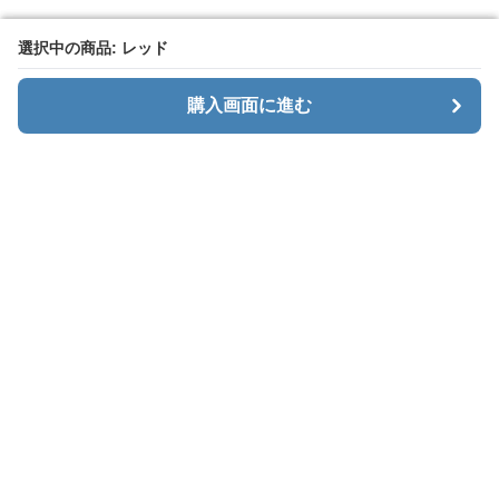
選択中の商品: レッド
選択中の商品: レッド
購入画面に進む
購入画面に進む
Baggly
について
会社概要