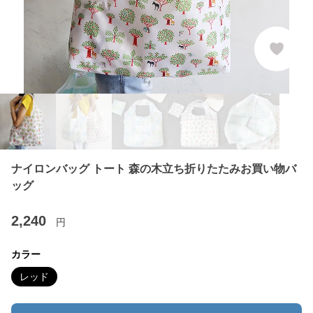
ナイロンバッグ トート 森の木立ち折りたたみお買い物バ
ッグ
2,240
円
カラー
レッド