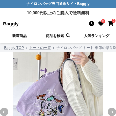
ナイロンバッグ
専門通販サイト
Baggly
10,000
円以上のご購入で送料無料
0
0
Baggly
新着商品
商品を検索
人気ランキング
Baggly TOP
›
トートの一覧
›
ナイロンバッグ トート 季節の彩り
Previous slide
Ne