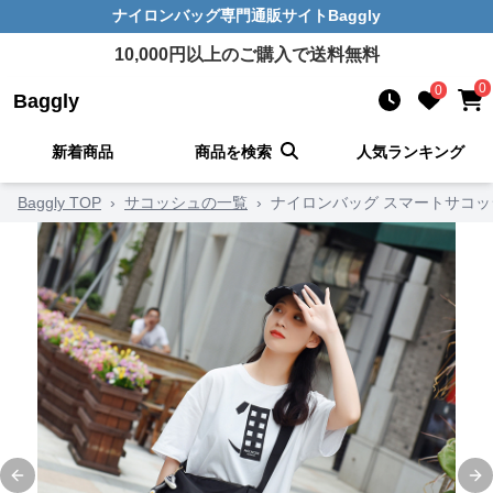
ナイロンバッグ
専門通販サイト
Baggly
10,000
円以上のご購入で送料無料
0
0
Baggly
新着商品
商品を検索
人気ランキング
Baggly TOP
›
サコッシュの一覧
›
ナイロンバッグ スマートサコッ
Previous slide
Ne