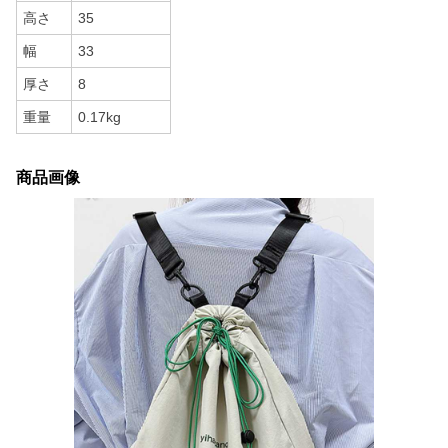
高さ
35
幅
33
厚さ
8
重量
0.17kg
商品画像