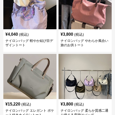
¥
4,040
¥
3,800
(税込)
(税込)
ナイロンバッグ 軽やか結び目デ
ナイロンバッグ やわらか風合い
ザイントート
旅のお供トート
¥
15,220
¥
3,800
(税込)
(税込)
ナイロンバッグ エレガント ポケ
ナイロンバッグ 柔らか質感二通
ット付きナイロントート
り使える肩掛けバッグ