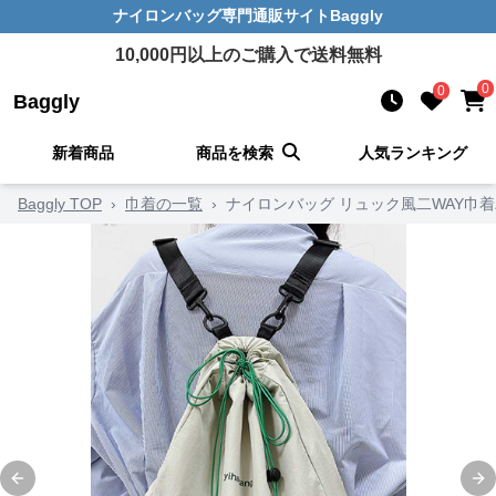
ナイロンバッグ
専門通販サイト
Baggly
10,000
円以上のご購入で送料無料
0
0
Baggly
新着商品
商品を検索
人気ランキング
Baggly TOP
›
巾着の一覧
›
ナイロンバッグ リュック風二WAY巾
Previous slide
Ne