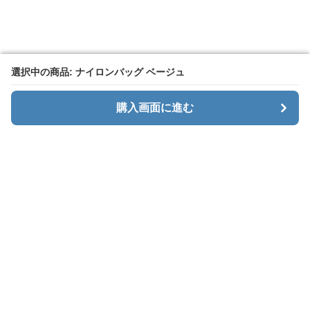
選択中の商品: ナイロンバッグ ベージュ
選択中の商品: ナイロンバッグ ベージュ
購入画面に進む
購入画面に進む
Baggly
について