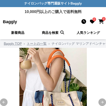
ナイロンバッグ
専門通販サイト
Baggly
10,000
円以上のご購入で送料無料
0
0
Baggly
新着商品
商品を検索
人気ランキング
Baggly TOP
›
トートの一覧
›
ナイロンバッグ マリンアドベンチャ
Previous slide
Ne