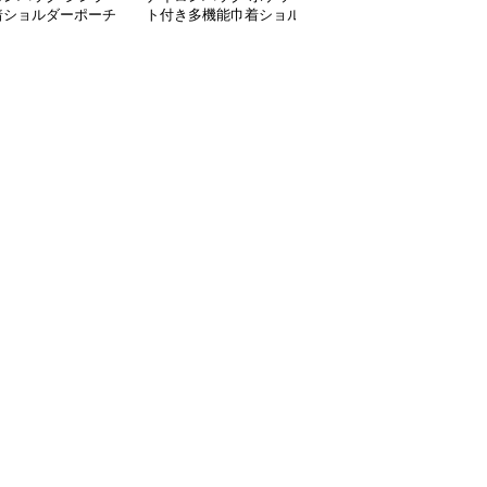
着ショルダーポーチ
ト付き多機能巾着ショル
ーン素材巾着バッグ
ダー