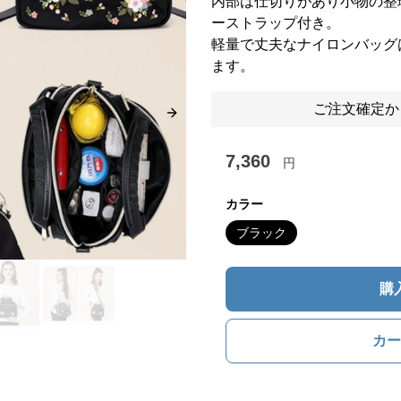
内部は仕切りがあり小物の整
ーストラップ付き。
軽量で丈夫なナイロンバッグ
ます。
ご注文確定か
Next slide
7,360
円
カラー
ブラック
購
カー