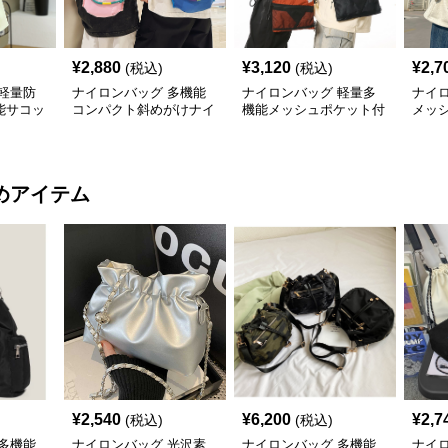
¥
2,880
¥
3,120
¥
2,7
(税込)
(税込)
軽量防
ナイロンバッグ 多機能
ナイロンバッグ 軽量多
ナイ
能サコッ
コンパクト斜めがけナイ
機能メッシュポケット付
メッ
ロンサコッシュ
きサコッシュ
め掛
めアイテム
¥
2,540
¥
6,200
¥
2,7
(税込)
(税込)
多機能
ナイロンバッグ 光沢素
ナイロンバッグ 多機能
ナイ