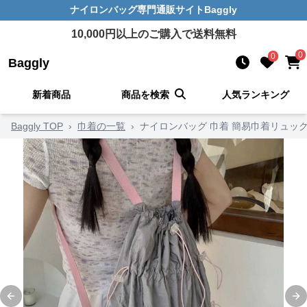
ナイロンバッグ
専門通販サイト
Baggly
10,000
円以上のご購入で送料無料
0
0
Baggly
新着商品
商品を検索
人気ランキング
Baggly TOP
›
巾着の一覧
›
ナイロンバッグ 巾着 簡易巾着リュッ
Previous slide
Ne