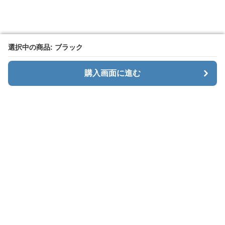
選択中の商品: ブラック
選択中の商品: ブラック
購入画面に進む
購入画面に進む
Baggly
について