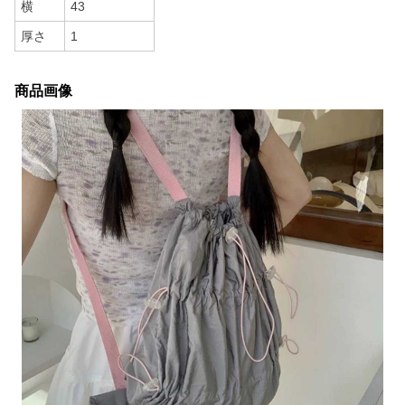
横
43
厚さ
1
商品画像