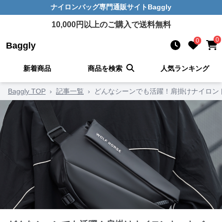
ナイロンバッグ
専門通販サイト
Baggly
10,000
円以上のご購入で送料無料
0
0
Baggly
新着商品
商品を検索
人気ランキング
Baggly TOP
›
記事一覧
›
どんなシーンでも活躍！肩掛けナイロント