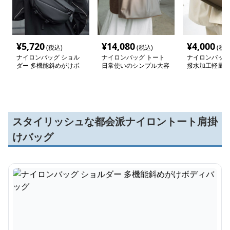
¥
5,720
¥
14,080
¥
4,000
(税込)
(税込)
(税込
ナイロンバッグ ショル
ナイロンバッグ トート
ナイロンバッグ
ダー 多機能斜めがけボ
日常使いのシンプル大容
撥水加工軽量多
ディバッグ
量トート
ルダートート
スタイリッシュな都会派ナイロントート肩掛
けバッグ