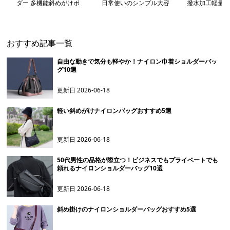
ダー 多機能斜めがけボ
日常使いのシンプル大容
撥水加工軽量多
ディバッグ
量トート
ルダートート
おすすめ記事一覧
自由な動きで気分も軽やか！ナイロン巾着ショルダーバッ
グ10選
更新日
2026-06-18
軽い斜めがけナイロンバッグおすすめ5選
更新日
2026-06-18
50代男性の品格が際立つ！ビジネスでもプライベートでも
頼れるナイロンショルダーバッグ10選
更新日
2026-06-18
斜め掛けのナイロンショルダーバッグおすすめ5選